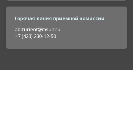
Горячая линия приемной комиссии
abiturient@msun.ru
+7 (423) 230-12-50
#мыморе
•
2026
•
#мыморе
•