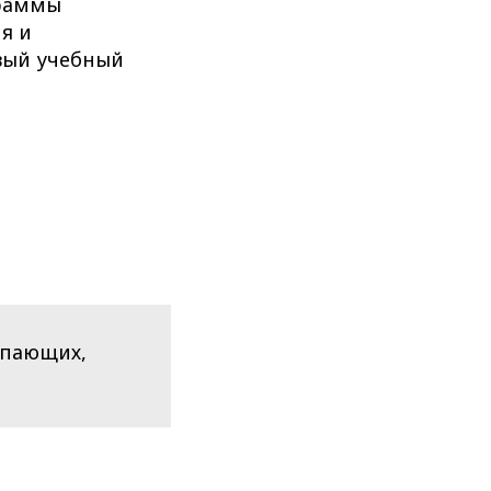
граммы
я и
вый учебный
упающих,