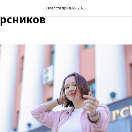
нная стипендия для
Новости приемки 2025
рсников